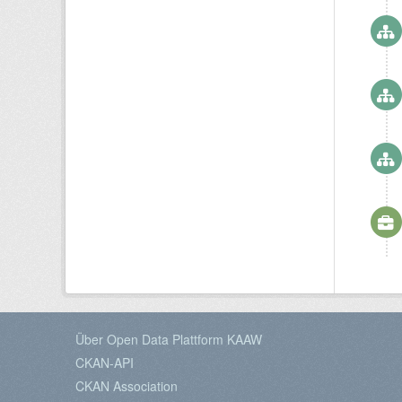
Über Open Data Plattform KAAW
CKAN-API
CKAN Association