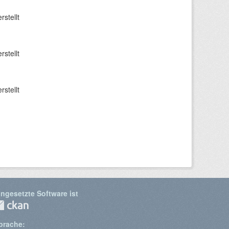
erstellt
erstellt
erstellt
ingesetzte Software ist
prache