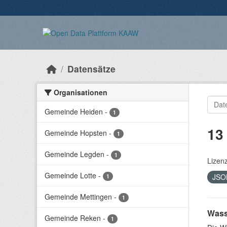
Überspringen zum Hauptinhalt
Datensätze
Organisationen
Gemeinde Heiden
-
1
13
Gemeinde Hopsten
-
1
Gemeinde Legden
-
1
Lizen
Gemeinde Lotte
-
JS
1
Gemeinde Mettingen
-
1
Wass
Gemeinde Reken
-
1