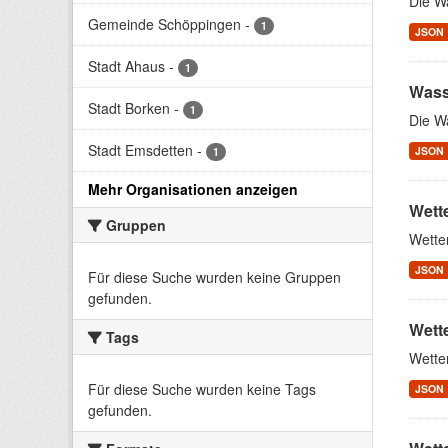
Die W
Gemeinde Schöppingen
-
1
JSON
Stadt Ahaus
-
1
Wass
Stadt Borken
-
1
Die W
Stadt Emsdetten
-
JSON
1
Mehr Organisationen anzeigen
Wett
Gruppen
Wette
JSON
Für diese Suche wurden keine Gruppen
gefunden.
Wett
Tags
Wette
Für diese Suche wurden keine Tags
JSON
gefunden.