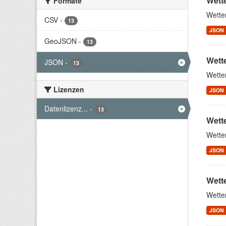
Wett
Formate
Wette
CSV
-
13
JSON
GeoJSON
-
13
Wette
JSON
-
13
Wette
Lizenzen
JSON
Datenlizenz...
-
13
Wett
Wette
JSON
Wett
Wette
JSON