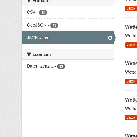
Formate
JSON
CSV
-
13
GeoJSON
-
13
Wette
Wette
JSON
-
13
JSON
Lizenzen
Wett
Datenlizenz...
-
13
Wette
JSON
Wett
Wette
JSON
Wett