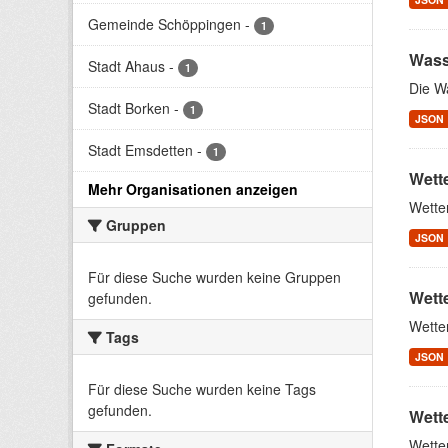
Gemeinde Schöppingen
-
1
Wass
Stadt Ahaus
-
1
Die W
Stadt Borken
-
1
JSON
Stadt Emsdetten
-
1
Wett
Mehr Organisationen anzeigen
Wette
Gruppen
JSON
Für diese Suche wurden keine Gruppen
Wett
gefunden.
Wette
Tags
JSON
Für diese Suche wurden keine Tags
gefunden.
Wett
Wette