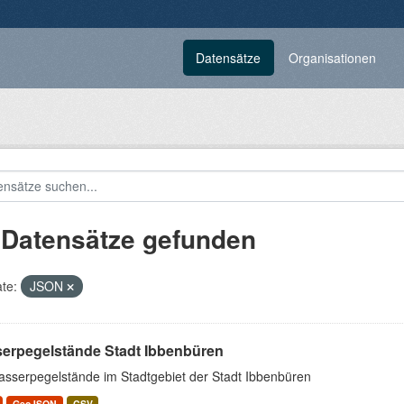
Datensätze
Organisationen
 Datensätze gefunden
te:
JSON
erpegelstände Stadt Ibbenbüren
asserpegelstände im Stadtgebiet der Stadt Ibbenbüren
GeoJSON
CSV