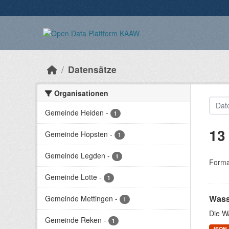
Überspringen zum Hauptinhalt
Datensätze
Organisationen
Gemeinde Heiden
-
1
13
Gemeinde Hopsten
-
1
Gemeinde Legden
-
1
Forma
Gemeinde Lotte
-
1
Wass
Gemeinde Mettingen
-
1
Die W
Gemeinde Reken
-
1
JSON