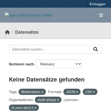
Überspringen zum Hauptinhalt
Einloggen
Datensätze
Sortieren nach
Keine Datensätze gefunden
Tags:
Wetterdaten
Formate:
JSON
CSV
Organisationen:
stadt-ahaus
Lizenzen:
dl-zero-de/2.0