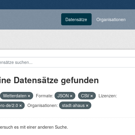
Datensätze
Organisationen
ine Datensätze gefunden
Wetterdaten
Formate:
JSON
CSV
Lizenzen:
ero-de/2.0
Organisationen:
stadt-ahaus
versuch es mit einer anderen Suche.