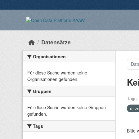
Überspringen zum Hauptinhalt
Datensätze
Organisationen
Für diese Suche wurden keine
Ke
Organisationen gefunden.
Gruppen
Tags:
Für diese Suche wurden keine Gruppen
dl-z
gefunden.
Tags
Bitte 