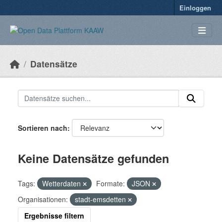
Überspringen zum Hauptinhalt
Einloggen
Datensätze
Sortieren nach
Keine Datensätze gefunden
Tags:
Wetterdaten
Formate:
JSON
Organisationen:
stadt-emsdetten
Ergebnisse filtern