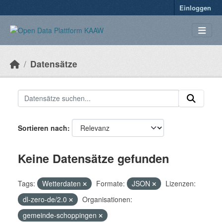
Überspringen zum Hauptinhalt
Einloggen
Datensätze
Sortieren nach
Keine Datensätze gefunden
Tags:
Wetterdaten
Formate:
JSON
Lizenzen:
dl-zero-de/2.0
Organisationen:
gemeinde-schoppingen