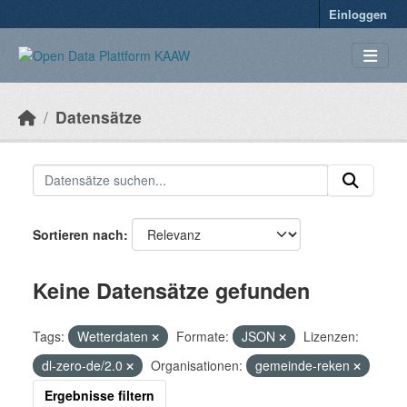
Überspringen zum Hauptinhalt
Einloggen
Datensätze
Sortieren nach
Keine Datensätze gefunden
Tags:
Wetterdaten
Formate:
JSON
Lizenzen:
dl-zero-de/2.0
Organisationen:
gemeinde-reken
Ergebnisse filtern