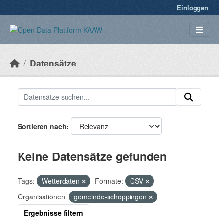
Überspringen zum Hauptinhalt
Einloggen
Datensätze
Sortieren nach
Keine Datensätze gefunden
Tags:
Wetterdaten
Formate:
CSV
Organisationen:
gemeinde-schoppingen
Ergebnisse filtern