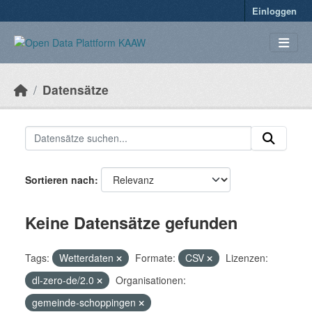
Überspringen zum Hauptinhalt
Einloggen
Datensätze
Sortieren nach
Keine Datensätze gefunden
Tags:
Wetterdaten
Formate:
CSV
Lizenzen:
dl-zero-de/2.0
Organisationen:
gemeinde-schoppingen