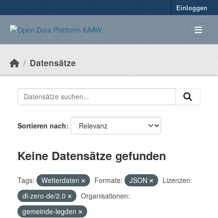
Überspringen zum Hauptinhalt
Einloggen
Datensätze
Sortieren nach
Keine Datensätze gefunden
Tags:
Wetterdaten
Formate:
JSON
Lizenzen:
dl-zero-de/2.0
Organisationen:
gemeinde-legden