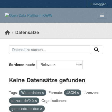
Überspringen zum Hauptinhalt
Einloggen
Datensätze
Sortieren nach
Keine Datensätze gefunden
Tags:
Wetterdaten
Formate:
JSON
Lizenzen:
dl-zero-de/2.0
Organisationen:
gemeinde-heiden