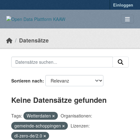
Überspringen zum Hauptinhalt
Einloggen
Datensätze
Sortieren nach
Keine Datensätze gefunden
Tags:
Wetterdaten
Organisationen:
gemeinde-schoppingen
Lizenzen:
dl-zero-de/2.0