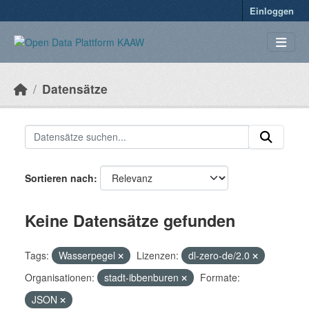
Überspringen zum Hauptinhalt
Einloggen
Datensätze
Sortieren nach
Keine Datensätze gefunden
Tags:
Wasserpegel
Lizenzen:
dl-zero-de/2.0
Organisationen:
stadt-ibbenburen
Formate:
JSON