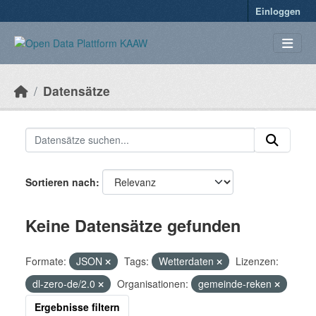
Überspringen zum Hauptinhalt
Einloggen
Datensätze
Sortieren nach
Keine Datensätze gefunden
Formate:
JSON
Tags:
Wetterdaten
Lizenzen:
dl-zero-de/2.0
Organisationen:
gemeinde-reken
Ergebnisse filtern