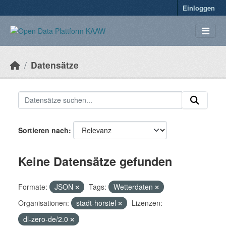
Überspringen zum Hauptinhalt
Einloggen
Datensätze
Sortieren nach
Keine Datensätze gefunden
Formate:
JSON
Tags:
Wetterdaten
Organisationen:
stadt-horstel
Lizenzen:
dl-zero-de/2.0