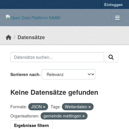
Überspringen zum Hauptinhalt
Einloggen
Datensätze
Sortieren nach
Keine Datensätze gefunden
Formate:
JSON
Tags:
Wetterdaten
Organisationen:
gemeinde-mettingen
Ergebnisse filtern