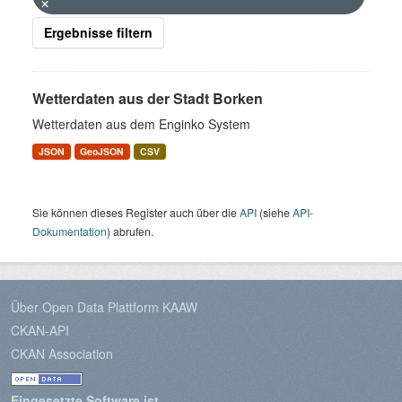
Ergebnisse filtern
Wetterdaten aus der Stadt Borken
Wetterdaten aus dem Enginko System
JSON
GeoJSON
CSV
Sie können dieses Register auch über die
API
(siehe
API-
Dokumentation
) abrufen.
Über Open Data Plattform KAAW
CKAN-API
CKAN Association
Eingesetzte Software ist