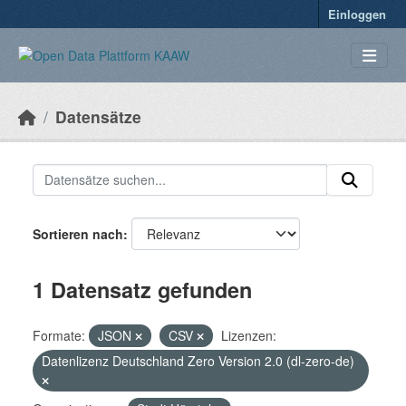
Überspringen zum Hauptinhalt
Einloggen
Datensätze
Sortieren nach
1 Datensatz gefunden
Formate:
JSON
CSV
Lizenzen:
Datenlizenz Deutschland Zero Version 2.0 (dl-zero-de)