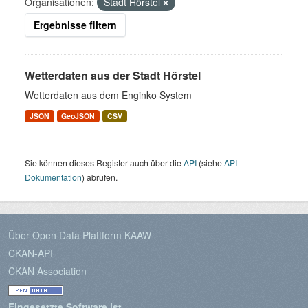
Organisationen:
Stadt Hörstel
Ergebnisse filtern
Wetterdaten aus der Stadt Hörstel
Wetterdaten aus dem Enginko System
JSON
GeoJSON
CSV
Sie können dieses Register auch über die
API
(siehe
API-
Dokumentation
) abrufen.
Über Open Data Plattform KAAW
CKAN-API
CKAN Association
Eingesetzte Software ist