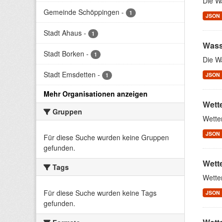
Die W
Gemeinde Schöppingen
-
1
JSON
Stadt Ahaus
-
1
Wass
Stadt Borken
-
1
Die W
Stadt Emsdetten
-
JSON
1
Mehr Organisationen anzeigen
Wett
Gruppen
Wette
JSON
Für diese Suche wurden keine Gruppen
gefunden.
Wett
Tags
Wette
Für diese Suche wurden keine Tags
JSON
gefunden.