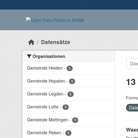
Überspringen zum Hauptinhalt
Datensätze
Organisationen
Gemeinde Heiden
-
1
13
Gemeinde Hopsten
-
1
Gemeinde Legden
-
1
Forma
Gemeinde Lotte
-
Date
1
Gemeinde Mettingen
-
1
Wass
Gemeinde Reken
-
1