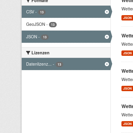
Wett
Formate
Wette
CSV
-
13
JSON
GeoJSON
-
13
Wette
JSON
-
13
Wette
Lizenzen
JSON
Datenlizenz...
-
13
Wett
Wette
JSON
Wett
Wette
JSON