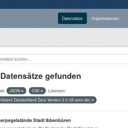
Datensätze
Organisationen
 Datensätze gefunden
te:
JSON
CSV
Lizenzen:
nlizenz Deutschland Zero Version 2.0 (dl-zero-de)
erpegelstände Stadt Ibbenbüren