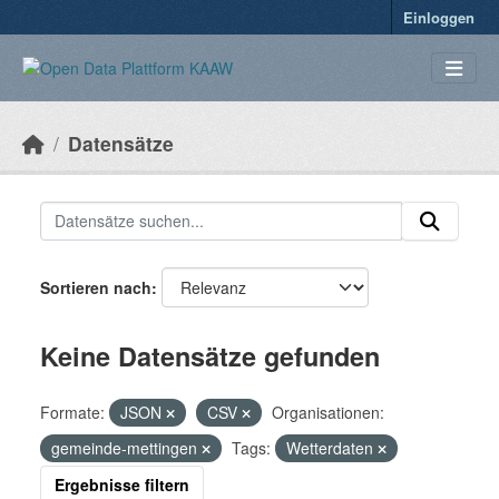
Überspringen zum Hauptinhalt
Einloggen
Datensätze
Sortieren nach
Keine Datensätze gefunden
Formate:
JSON
CSV
Organisationen:
gemeinde-mettingen
Tags:
Wetterdaten
Ergebnisse filtern