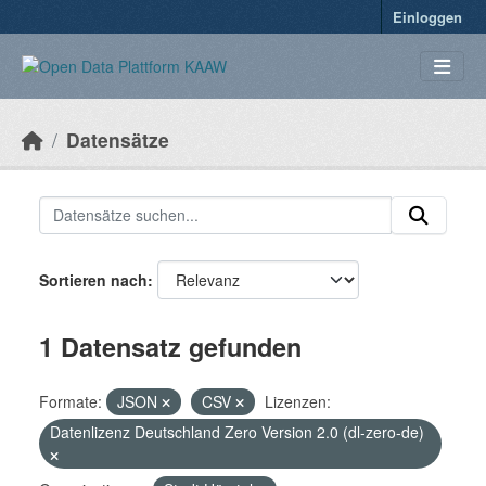
Überspringen zum Hauptinhalt
Einloggen
Datensätze
Sortieren nach
1 Datensatz gefunden
Formate:
JSON
CSV
Lizenzen:
Datenlizenz Deutschland Zero Version 2.0 (dl-zero-de)