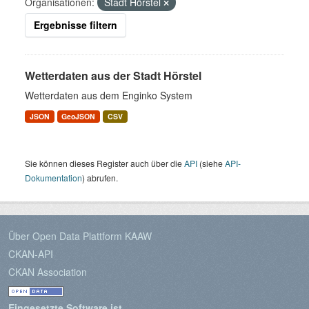
Organisationen:
Stadt Hörstel
Ergebnisse filtern
Wetterdaten aus der Stadt Hörstel
Wetterdaten aus dem Enginko System
JSON
GeoJSON
CSV
Sie können dieses Register auch über die
API
(siehe
API-
Dokumentation
) abrufen.
Über Open Data Plattform KAAW
CKAN-API
CKAN Association
Eingesetzte Software ist