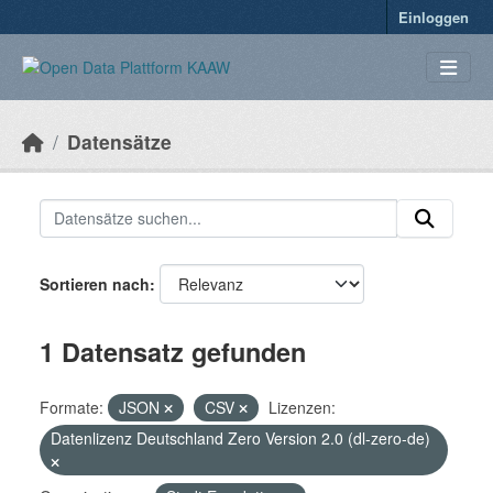
Überspringen zum Hauptinhalt
Einloggen
Datensätze
Sortieren nach
1 Datensatz gefunden
Formate:
JSON
CSV
Lizenzen:
Datenlizenz Deutschland Zero Version 2.0 (dl-zero-de)