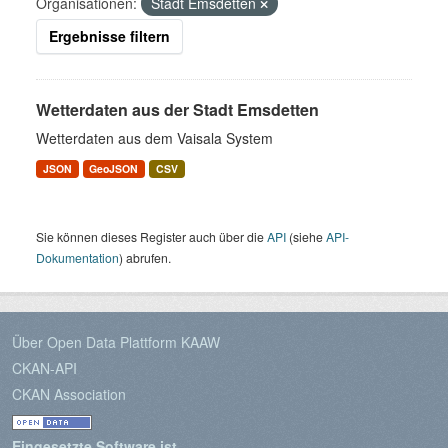
Organisationen:
Stadt Emsdetten
Ergebnisse filtern
Wetterdaten aus der Stadt Emsdetten
Wetterdaten aus dem Vaisala System
JSON
GeoJSON
CSV
Sie können dieses Register auch über die
API
(siehe
API-
Dokumentation
) abrufen.
Über Open Data Plattform KAAW
CKAN-API
CKAN Association
Eingesetzte Software ist