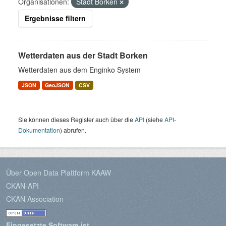
Organisationen:
Stadt Borken
Ergebnisse filtern
Wetterdaten aus der Stadt Borken
Wetterdaten aus dem Enginko System
JSON
GeoJSON
CSV
Sie können dieses Register auch über die
API
(siehe
API-
Dokumentation
) abrufen.
Über Open Data Plattform KAAW
CKAN-API
CKAN Association
Eingesetzte Software ist