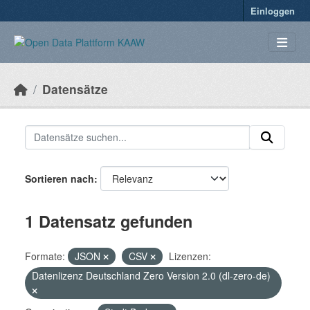
Überspringen zum Hauptinhalt
Einloggen
Datensätze
Sortieren nach
1 Datensatz gefunden
Formate:
JSON
CSV
Lizenzen:
Datenlizenz Deutschland Zero Version 2.0 (dl-zero-de)