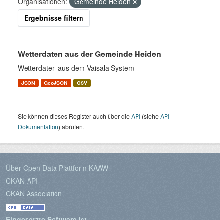
Organisationen:
Gemeinde Heiden
Ergebnisse filtern
Wetterdaten aus der Gemeinde Heiden
Wetterdaten aus dem Vaisala System
JSON
GeoJSON
CSV
Sie können dieses Register auch über die
API
(siehe
API-
Dokumentation
) abrufen.
Über Open Data Plattform KAAW
CKAN-API
CKAN Association
Eingesetzte Software ist