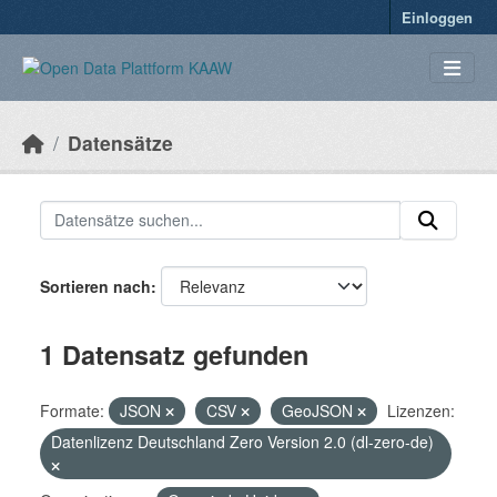
Überspringen zum Hauptinhalt
Einloggen
Datensätze
Sortieren nach
1 Datensatz gefunden
Formate:
JSON
CSV
GeoJSON
Lizenzen:
Datenlizenz Deutschland Zero Version 2.0 (dl-zero-de)