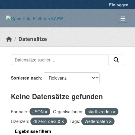
Überspringen zum Hauptinhalt
Einloggen
Datensätze
Sortieren nach
Keine Datensätze gefunden
Formate:
JSON
Organisationen:
stadt-vreden
Lizenzen:
dl-zero-de/2.0
Tags:
Wetterdaten
Ergebnisse filtern