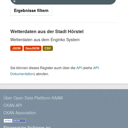
Ergebnisse filtern
Wetterdaten aus der Stadt Hörstel
Wetterdaten aus dem Enginko System
JSON
GeoJSON
CSV
Sie können dieses Register auch über die
API
(siehe
API-
Dokumentation
) abrufen.
Über Open Data Plattform KAAW
CKAN-API
CKAN Association
Eingesetzte Software ist