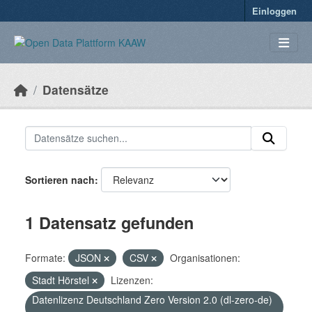
Überspringen zum Hauptinhalt
Einloggen
Datensätze
Sortieren nach
1 Datensatz gefunden
Formate:
JSON
CSV
Organisationen:
Stadt Hörstel
Lizenzen:
Datenlizenz Deutschland Zero Version 2.0 (dl-zero-de)