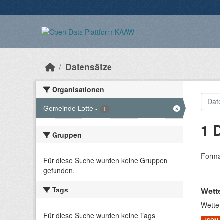
Überspringen zum Hauptinhalt
Datensätze
Organisationen
Gemeinde Lotte
-
1
1 
Gruppen
Forma
Für diese Suche wurden keine Gruppen
gefunden.
Tags
Wett
Wette
Für diese Suche wurden keine Tags
JSON