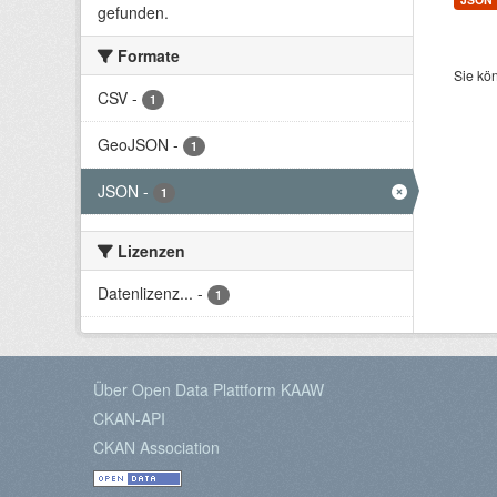
gefunden.
Formate
Sie kö
CSV
-
1
GeoJSON
-
1
JSON
-
1
Lizenzen
Datenlizenz...
-
1
Über Open Data Plattform KAAW
CKAN-API
CKAN Association