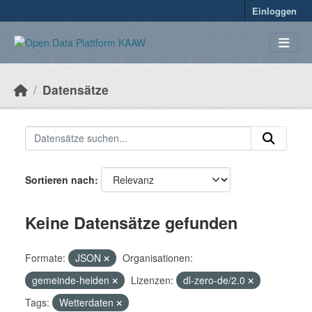
Überspringen zum Hauptinhalt
Einloggen
Datensätze
Sortieren nach
Keine Datensätze gefunden
Formate:
JSON
Organisationen:
gemeinde-heiden
Lizenzen:
dl-zero-de/2.0
Tags:
Wetterdaten