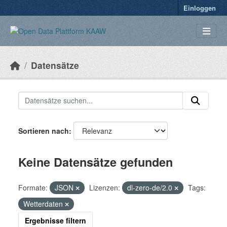
Überspringen zum Hauptinhalt
Einloggen
Datensätze
Sortieren nach
Keine Datensätze gefunden
Formate:
JSON
Lizenzen:
dl-zero-de/2.0
Tags:
Wetterdaten
Ergebnisse filtern