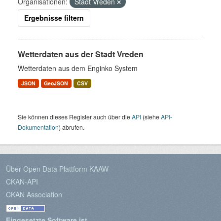
Organisationen:
Stadt Vreden
Ergebnisse filtern
Wetterdaten aus der Stadt Vreden
Wetterdaten aus dem Enginko System
JSON
GeoJSON
CSV
Sie können dieses Register auch über die
API
(siehe
API-
Dokumentation
) abrufen.
Über Open Data Plattform KAAW
CKAN-API
CKAN Association
Eingesetzte Software ist