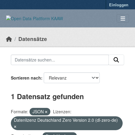
Überspringen zum Hauptinhalt
Einloggen
Datensätze
Sortieren nach
1 Datensatz gefunden
Formate:
JSON
Lizenzen:
Datenlizenz Deutschland Zero Version 2.0 (dl-zero-de)