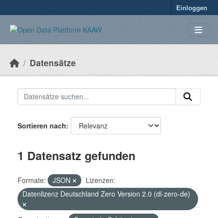
Überspringen zum Hauptinhalt
Einloggen
Datensätze
Sortieren nach
1 Datensatz gefunden
Formate:
JSON
Lizenzen:
Datenlizenz Deutschland Zero Version 2.0 (dl-zero-de)