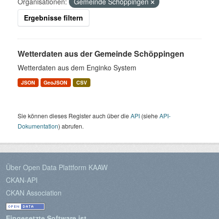
Organisationen:
Gemeinde Schöppingen
Ergebnisse filtern
Wetterdaten aus der Gemeinde Schöppingen
Wetterdaten aus dem Enginko System
JSON
GeoJSON
CSV
Sie können dieses Register auch über die
API
(siehe
API-
Dokumentation
) abrufen.
Über Open Data Plattform KAAW
CKAN-API
CKAN Association
Eingesetzte Software ist