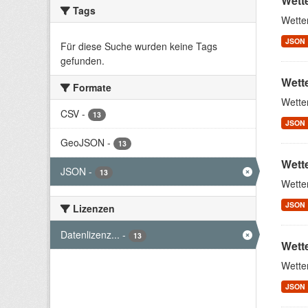
Wett
Tags
Wette
JSON
Für diese Suche wurden keine Tags
gefunden.
Wette
Formate
Wette
CSV
-
13
JSON
GeoJSON
-
13
Wett
JSON
-
13
Wette
JSON
Lizenzen
Datenlizenz...
-
13
Wett
Wette
JSON