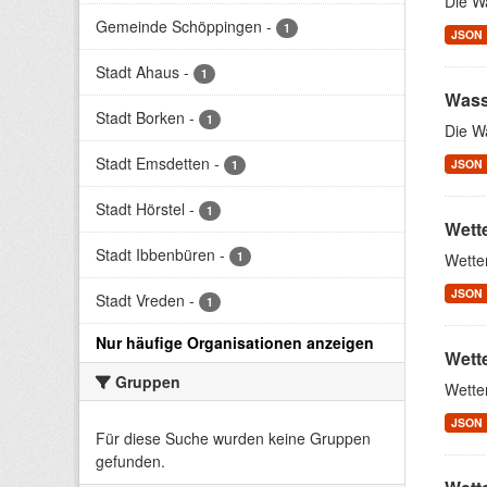
Die W
Gemeinde Schöppingen
-
1
JSON
Stadt Ahaus
-
1
Wass
Stadt Borken
-
1
Die W
Stadt Emsdetten
-
JSON
1
Stadt Hörstel
-
1
Wett
Stadt Ibbenbüren
-
1
Wette
JSON
Stadt Vreden
-
1
Nur häufige Organisationen anzeigen
Wett
Gruppen
Wette
JSON
Für diese Suche wurden keine Gruppen
gefunden.