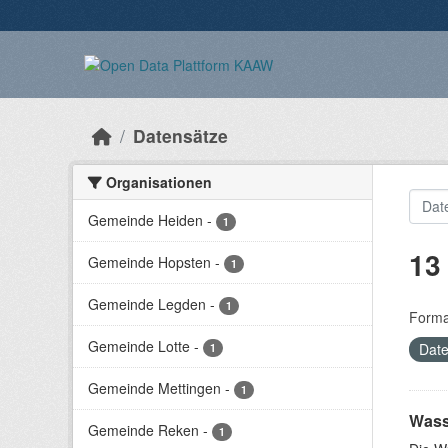
Überspringen zum Hauptinhalt
Datensätze
Organisationen
Gemeinde Heiden
-
1
13
Gemeinde Hopsten
-
1
Gemeinde Legden
-
1
Forma
Gemeinde Lotte
-
Date
1
Gemeinde Mettingen
-
1
Wass
Gemeinde Reken
-
1