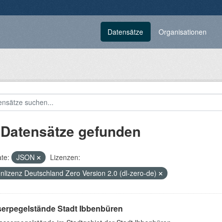
Datensätze
Organisationen
 Datensätze gefunden
te:
JSON
Lizenzen:
nlizenz Deutschland Zero Version 2.0 (dl-zero-de)
erpegelstände Stadt Ibbenbüren