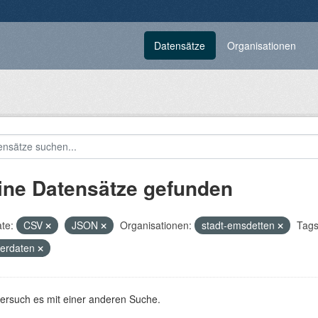
Datensätze
Organisationen
ine Datensätze gefunden
te:
CSV
JSON
Organisationen:
stadt-emsdetten
Tags
terdaten
versuch es mit einer anderen Suche.