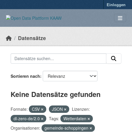
Überspringen zum Hauptinhalt
Einloggen
Datensätze
Sortieren nach
Keine Datensätze gefunden
Formate:
CSV
JSON
Lizenzen:
dl-zero-de/2.0
Tags:
Wetterdaten
Organisationen:
gemeinde-schoppingen