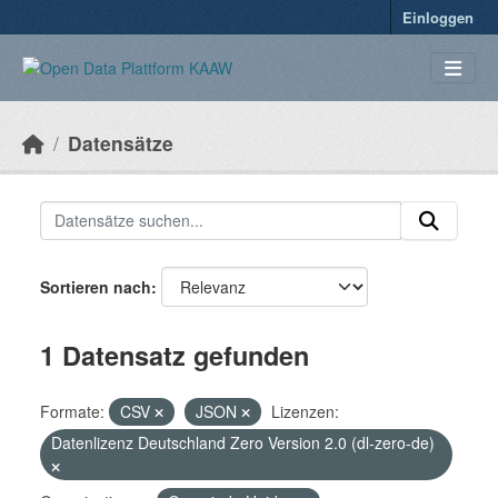
Überspringen zum Hauptinhalt
Einloggen
Datensätze
Sortieren nach
1 Datensatz gefunden
Formate:
CSV
JSON
Lizenzen:
Datenlizenz Deutschland Zero Version 2.0 (dl-zero-de)