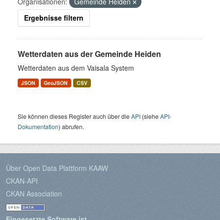
Organisationen:
Gemeinde Heiden
Ergebnisse filtern
Wetterdaten aus der Gemeinde Heiden
Wetterdaten aus dem Vaisala System
JSON
GeoJSON
CSV
Sie können dieses Register auch über die
API
(siehe
API-
Dokumentation
) abrufen.
Über Open Data Plattform KAAW
CKAN-API
CKAN Association
Eingesetzte Software ist