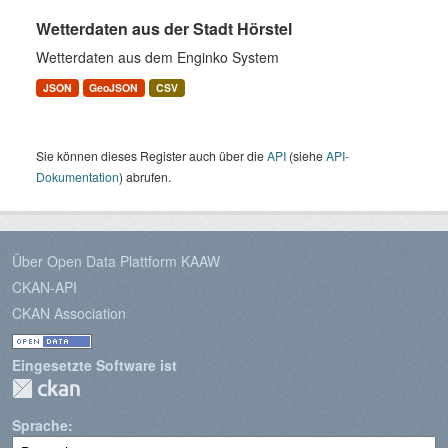
Wetterdaten aus der Stadt Hörstel
Wetterdaten aus dem Enginko System
JSON
GeoJSON
CSV
Sie können dieses Register auch über die
API
(siehe
API-
Dokumentation
) abrufen.
Über Open Data Plattform KAAW
CKAN-API
CKAN Association
Eingesetzte Software ist
Sprache