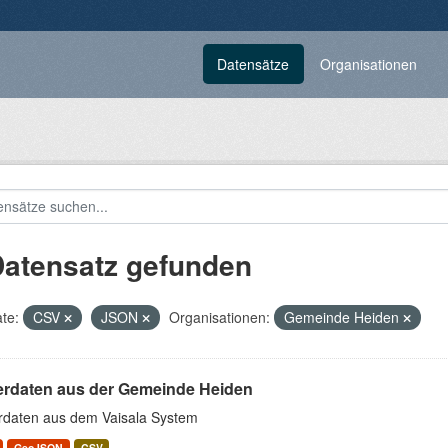
Datensätze
Organisationen
Datensatz gefunden
te:
CSV
JSON
Organisationen:
Gemeinde Heiden
erdaten aus der Gemeinde Heiden
rdaten aus dem Vaisala System
GeoJSON
CSV