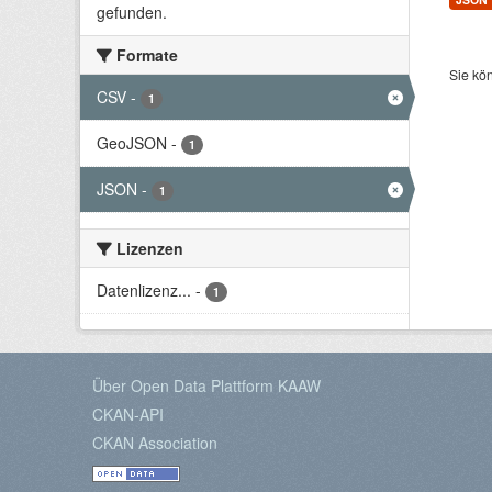
gefunden.
Formate
Sie kö
CSV
-
1
GeoJSON
-
1
JSON
-
1
Lizenzen
Datenlizenz...
-
1
Über Open Data Plattform KAAW
CKAN-API
CKAN Association