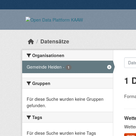
Überspringen zum Hauptinhalt
Datensätze
Organisationen
Gemeinde Heiden
-
1
1 
Gruppen
Forma
Für diese Suche wurden keine Gruppen
gefunden.
Tags
Wett
Wette
Für diese Suche wurden keine Tags
JSON