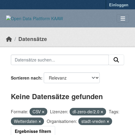
Überspringen zum Hauptinhalt
Einloggen
Datensätze
Sortieren nach
Keine Datensätze gefunden
Formate:
CSV
Lizenzen:
dl-zero-de/2.0
Tags:
Wetterdaten
Organisationen:
stadt-vreden
Ergebnisse filtern