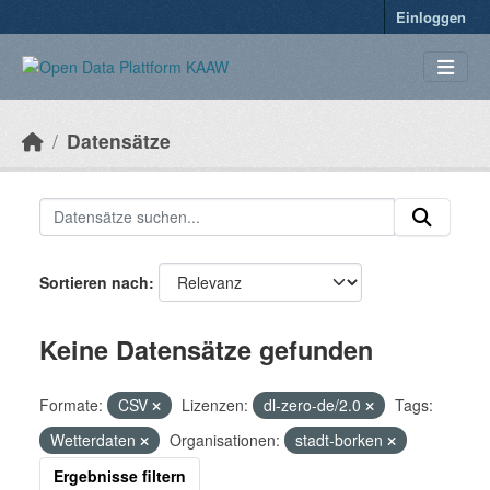
Überspringen zum Hauptinhalt
Einloggen
Datensätze
Sortieren nach
Keine Datensätze gefunden
Formate:
CSV
Lizenzen:
dl-zero-de/2.0
Tags:
Wetterdaten
Organisationen:
stadt-borken
Ergebnisse filtern