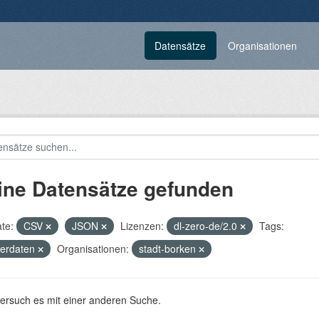
Datensätze
Organisationen
ine Datensätze gefunden
te:
CSV
JSON
Lizenzen:
dl-zero-de/2.0
Tags:
terdaten
Organisationen:
stadt-borken
versuch es mit einer anderen Suche.