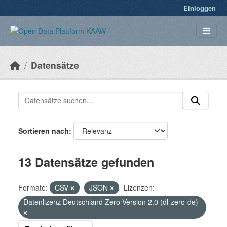
Überspringen zum Hauptinhalt
Einloggen
Datensätze
Sortieren nach
13 Datensätze gefunden
Formate:
CSV
JSON
Lizenzen:
Datenlizenz Deutschland Zero Version 2.0 (dl-zero-de)