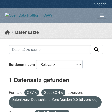
Überspringen zum Hauptinhalt
Einloggen
Datensätze
Sortieren nach
1 Datensatz gefunden
Formate:
CSV
GeoJSON
Lizenzen:
Datenlizenz Deutschland Zero Version 2.0 (dl-zero-de)