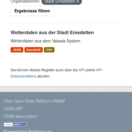
Organisationen:
Stadt Emsdetten
Ergebnisse filtern
Wetterdaten aus der Stadt Emsdetten
Wetterdaten aus dem Vaisala System
JSON
GeoJSON
CSV
Sie können dieses Register auch über die
API
(siehe
API-
Dokumentation
) abrufen.
Über Open Data Plattform KAAW
CKAN-API
CKAN Association
Eingesetzte Software ist