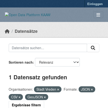
Überspringen zum Hauptinhalt
Einloggen
Datensätze
Sortieren nach
1 Datensatz gefunden
Organisationen:
Stadt Vreden
Formate:
JSON
CSV
GeoJSON
Ergebnisse filtern