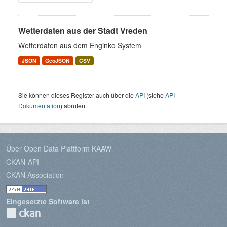
Wetterdaten aus der Stadt Vreden
Wetterdaten aus dem Enginko System
JSON
GeoJSON
CSV
Sie können dieses Register auch über die
API
(siehe
API-
Dokumentation
) abrufen.
Über Open Data Plattform KAAW
CKAN-API
CKAN Association
Eingesetzte Software ist