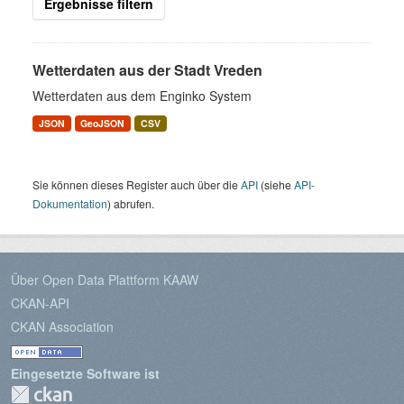
Ergebnisse filtern
Wetterdaten aus der Stadt Vreden
Wetterdaten aus dem Enginko System
JSON
GeoJSON
CSV
Sie können dieses Register auch über die
API
(siehe
API-
Dokumentation
) abrufen.
Über Open Data Plattform KAAW
CKAN-API
CKAN Association
Eingesetzte Software ist