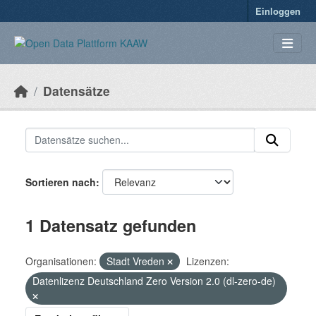
Überspringen zum Hauptinhalt
Einloggen
Datensätze
Sortieren nach
1 Datensatz gefunden
Organisationen:
Stadt Vreden
Lizenzen:
Datenlizenz Deutschland Zero Version 2.0 (dl-zero-de)