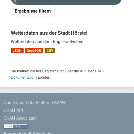
Ergebnisse filtern
Wetterdaten aus der Stadt Hörstel
Wetterdaten aus dem Enginko System
JSON
GeoJSON
CSV
Sie können dieses Register auch über die
API
(siehe
API-
Dokumentation
) abrufen.
Über Open Data Plattform KAAW
CKAN-API
CKAN Association
Eingesetzte Software ist