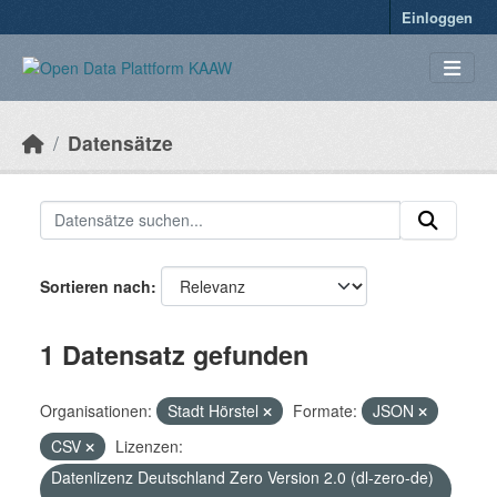
Überspringen zum Hauptinhalt
Einloggen
Datensätze
Sortieren nach
1 Datensatz gefunden
Organisationen:
Stadt Hörstel
Formate:
JSON
CSV
Lizenzen:
Datenlizenz Deutschland Zero Version 2.0 (dl-zero-de)