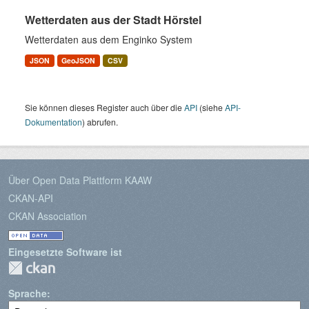
Wetterdaten aus der Stadt Hörstel
Wetterdaten aus dem Enginko System
JSON
GeoJSON
CSV
Sie können dieses Register auch über die
API
(siehe
API-
Dokumentation
) abrufen.
Über Open Data Plattform KAAW
CKAN-API
CKAN Association
Eingesetzte Software ist
Sprache