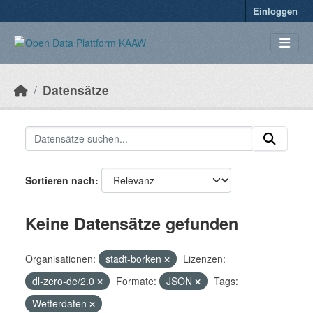
Überspringen zum Hauptinhalt
Einloggen
Datensätze
Sortieren nach
Keine Datensätze gefunden
Organisationen:
stadt-borken
Lizenzen:
dl-zero-de/2.0
Formate:
JSON
Tags:
Wetterdaten