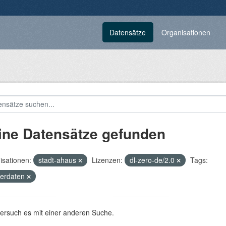
Datensätze
Organisationen
ine Datensätze gefunden
isationen:
stadt-ahaus
Lizenzen:
dl-zero-de/2.0
Tags:
terdaten
versuch es mit einer anderen Suche.