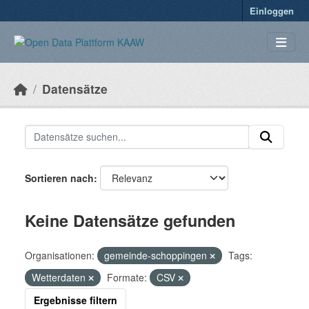
Überspringen zum Hauptinhalt
Einloggen
Datensätze
Sortieren nach
Keine Datensätze gefunden
Organisationen:
gemeinde-schoppingen
Tags:
Wetterdaten
Formate:
CSV
Ergebnisse filtern